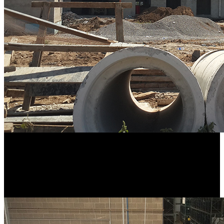
SCHEDL beliefert den BMW Standort in Regensburg. Außerdem
wird der erste Standort außerhalb Europas eröffnet: in Shenyang
(China). Dort beliefert SCHEDL BMW-Brilliance Automotive
(BBA).
2003
SCHEDL beliefert fortan den BMW Standort in Leipzig.
2005