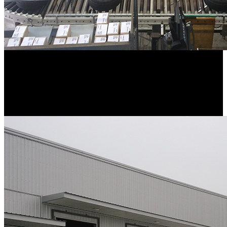
Ein weiterer wichtiger Erfolg: SCHEDL beliefert Mini Oxford und
übernimmt die Ersatzmarktabwicklung von BMW (50 % des EM-
Volumens weltweit) aus Leipzig.
2006
Aus dem Standort Regensburg beliefert SCHEDL nun auch Rolls
Royce.
2008