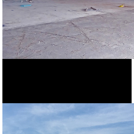
Die Übernahme der Dienstleistungsabwicklung für das “BMW
Testcenter Aschheim” gelingt SCHEDL aus dem neuen Standort in
Garching/Hochbrück (München). Außerdem beliefert SCHEDL nun
auch das Audi Werk Neckarsulm aus dem dortigen Standort.
2014
Das Skoda Werk Kvasiny beliefert SCHEDL aus neuem Standort in
Kvasiny (Tschechien).
2016