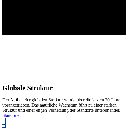
SCHEDL konnte zwei Ausschreibungen in
Ungarn gewinnen. Die beide Werke in
Debrecen und Kecskemét werden von Grund
auf neu aufgebaut und mit hochmodernen
Prozessen ausgestattet, um den Serienstart in
2025 erfolgreich zu meistern.
2023
Globale Struktur
Der Aufbau der globalen Struktur wurde über die letzten 30 Jahre
vorangetrieben. Das natürliche Wachstum führt zu einer starken
Struktur und einer engen Vernetzung der Standorte untereinander.
Standorte