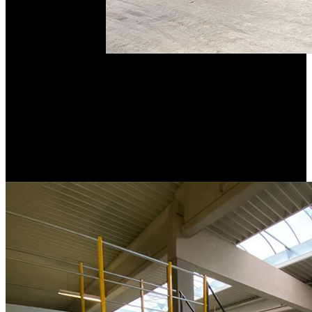
Die Gründung durch Hayes Lemmerz im
Joint Venture mit Continental. Es folgt der
Aufbau des ersten Werks in Portugal
(Palmela), der Kunde ist damals VW bzw.
AutoEuropa. Es folgen weitere Werke in
ganz Europa.
1993
Ein weiterer Meilenstein: Hayes Lemmerz System Service beliefert
die Daimler Chrysler AG in Bremen sowie Skoda CZ.
1999