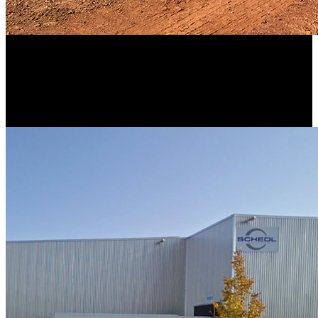
Das Werk in Spartanburg (USA) produziert fortan für BMW.
SCHEDL gewinnt damit eine Ausschreibung auf einem neuen
Kontinent.
2018
SCHEDL beliefert Porsche Taycan aus dem Standort in
Neckarsulm.
2019